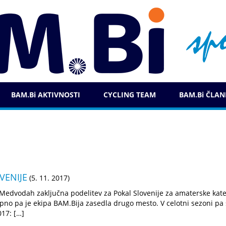
BAM.Bi AKTIVNOSTI
CYCLING TEAM
BAM.Bi ČLAN
VENIJE
(5. 11. 2017)
 Medvodah zaključna podelitev za Pokal Slovenije za amaterske katego
upno pa je ekipa BAM.Bija zasedla drugo mesto. V celotni sezoni pa 
017: […]