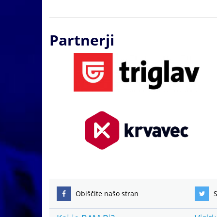
Partnerji
Obiščite našo stran
S