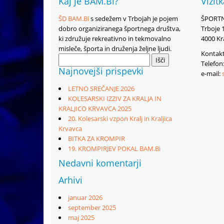
Kaj je BAM.Bi?
Vizit
ŠD BAM.Bi
s sedežem v Trbojah je pojem
ŠPORTN
dobro organiziranega športnega društva,
Trboje 
ki združuje rekreativno in tekmovalno
4000 Kr
misleče, športa in druženja željne ljudi.
Kontakt
Išči:
Telefon
Najnovejši prispevki
e-mail:
LETNO SREČANJE 2026
KOLESARSKI IZZIV ZA KRALJA IN
KRALJICO KRVAVCA 2025
20. Kolesarski vzpon Kralj in Kraljica
Krvavca
BITKA ZA KROMPIR
19. KROMPIRJEV POKAL BAM.Bi
Nedavni komentarji
Arhivi
januar 2026
september 2025
maj 2025