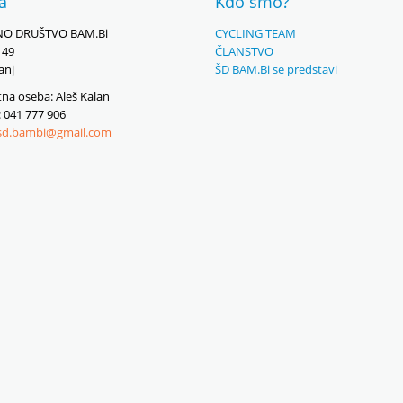
ka
Kdo smo?
O DRUŠTVO BAM.Bi
CYCLING TEAM
149
ČLANSTVO
anj
ŠD BAM.Bi se predstavi
na oseba: Aleš Kalan
: 041 777 906
sd.bambi@gmail.com