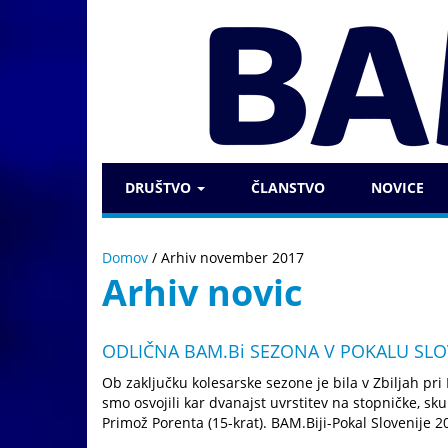
DRUŠTVO
ČLANSTVO
NOVICE
Domov
/
Arhiv november 2017
Arhiv novic
ODLIČNA BAM.Bi SEZONA V POKALU SLO
Ob zaključku kolesarske sezone je bila v Zbiljah pri
smo osvojili kar dvanajst uvrstitev na stopničke, sk
Primož Porenta (15-krat). BAM.Biji-Pokal Slovenije 2