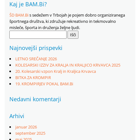
Kaj je BAM.Bi?
ŠD BAM.Bi
s sedežem v Trbojah je pojem dobro organiziranega
športnega društva, ki združuje rekreativno in tekmovalno
misleče, športa in druženja željne ljudi.
Išči:
Najnovejši prispevki
LETNO SREČANJE 2026
KOLESARSKI IZZIV ZA KRALJA IN KRALJICO KRVAVCA 2025
20. Kolesarski vzpon Kralj in Kraljica Krvavca
BITKA ZA KROMPIR
19. KROMPIRJEV POKAL BAM.Bi
Nedavni komentarji
Arhivi
januar 2026
september 2025
maj 2025