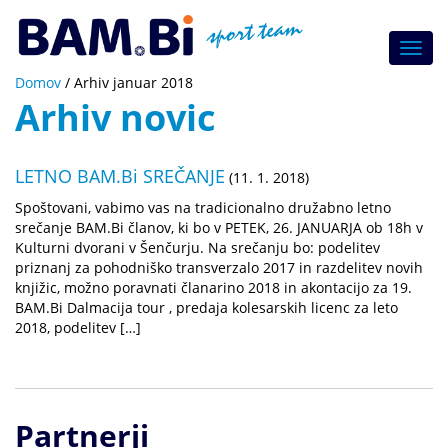
Toggl
navig
Domov
/
Arhiv januar 2018
Arhiv novic
LETNO BAM.Bi SREČANJE
(11. 1. 2018)
Spoštovani, vabimo vas na tradicionalno družabno letno
srečanje BAM.Bi članov, ki bo v PETEK, 26. JANUARJA ob 18h v
Kulturni dvorani v Šenčurju. Na srečanju bo: podelitev
priznanj za pohodniško transverzalo 2017 in razdelitev novih
knjižic, možno poravnati članarino 2018 in akontacijo za 19.
BAM.Bi Dalmacija tour , predaja kolesarskih licenc za leto
2018, podelitev […]
Partnerji