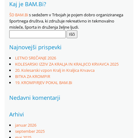
Kaj je BAM.Bi?
ŠD BAM.Bi
s sedežem v Trbojah je pojem dobro organiziranega
športnega društva, ki združuje rekreativno in tekmovalno
misleče, športa in druženja željne ljudi.
Išči:
Najnovejši prispevki
LETNO SREČANJE 2026
KOLESARSKI IZZIV ZA KRALJA IN KRALJICO KRVAVCA 2025
20. Kolesarski vzpon Kralj in Kraljica Krvavca
BITKA ZA KROMPIR
19. KROMPIRJEV POKAL BAM.Bi
Nedavni komentarji
Arhivi
januar 2026
september 2025
maj 2025