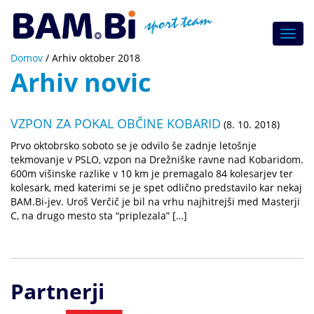
Toggl
navig
Domov
/
Arhiv oktober 2018
Arhiv novic
VZPON ZA POKAL OBČINE KOBARID
(8. 10. 2018)
Prvo oktobrsko soboto se je odvilo še zadnje letošnje
tekmovanje v PSLO, vzpon na Drežniške ravne nad Kobaridom.
600m višinske razlike v 10 km je premagalo 84 kolesarjev ter
kolesark, med katerimi se je spet odlično predstavilo kar nekaj
BAM.Bi-jev. Uroš Verčič je bil na vrhu najhitrejši med Masterji
C, na drugo mesto sta “priplezala” […]
Partnerji