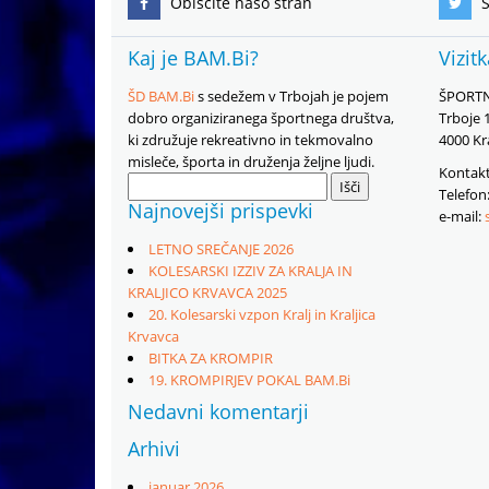
Obiščite našo stran
S
Kaj je BAM.Bi?
Vizit
ŠD BAM.Bi
s sedežem v Trbojah je pojem
ŠPORTN
dobro organiziranega športnega društva,
Trboje 
ki združuje rekreativno in tekmovalno
4000 Kr
misleče, športa in druženja željne ljudi.
Kontakt
Išči:
Telefon
Najnovejši prispevki
e-mail:
LETNO SREČANJE 2026
KOLESARSKI IZZIV ZA KRALJA IN
KRALJICO KRVAVCA 2025
20. Kolesarski vzpon Kralj in Kraljica
Krvavca
BITKA ZA KROMPIR
19. KROMPIRJEV POKAL BAM.Bi
Nedavni komentarji
Arhivi
januar 2026