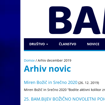
DRUŠTVO
ČLANSTVO
NOVICE
Domov
/
Arhiv december 2019
Arhiv novic
Miren Božič in Srečno 2020
(26. 12. 2019)
Miren Božič in Srečno 2020 “Bodite aktivni kolikor z
25. BAM.BiJEV BOŽIČNO NOVOLETNI P