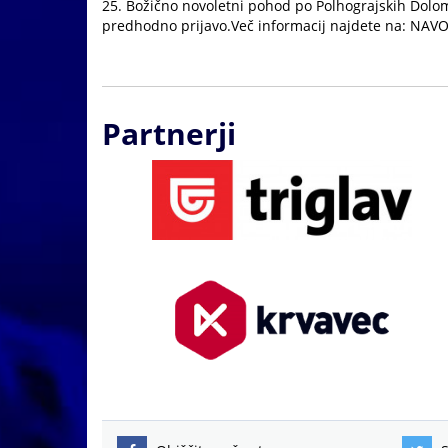
25. Božično novoletni pohod po Polhograjskih Dolomi
predhodno prijavo.Več informacij najdete na: N
Partnerji