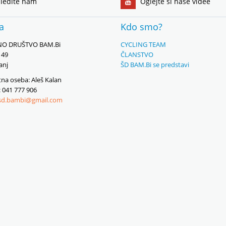
ledite nam
Oglejte si naše videe
ka
Kdo smo?
O DRUŠTVO BAM.Bi
CYCLING TEAM
149
ČLANSTVO
anj
ŠD BAM.Bi se predstavi
na oseba: Aleš Kalan
: 041 777 906
sd.bambi@gmail.com