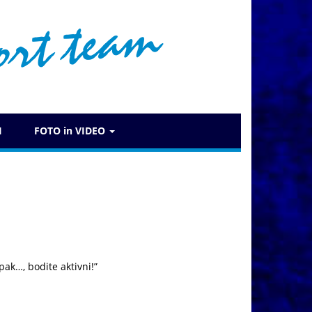
I
FOTO in VIDEO
pak…, bodite aktivni!”