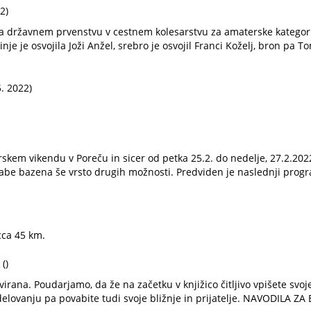
2)
avnem prvenstvu v cestnem kolesarstvu za amaterske kategorije
inje je osvojila Joži Anžel, srebro je osvojil Franci Koželj, bron pa 
5. 2022)
rskem vikendu v Poreču in sicer od petka 25.2. do nedelje, 27.2.20
rabe bazena še vrsto drugih možnosti. Predviden je naslednji progr
 cca 45 km.
()
irana. Poudarjamo, da že na začetku v knjižico čitljivo vpišete svo
odelovanju pa povabite tudi svoje bližnje in prijatelje. NAVODILA 