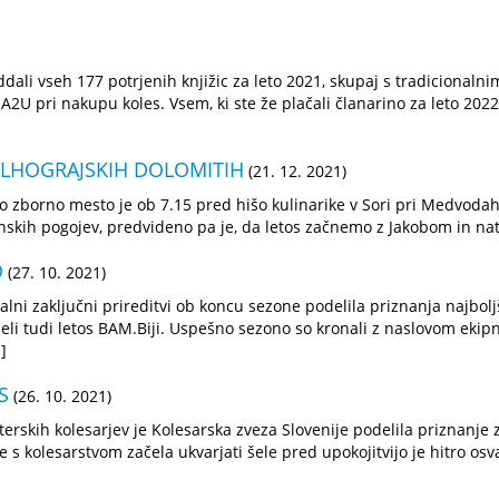
 vseh 177 potrjenih knjižic za leto 2021, skupaj s tradicionalni
U pri nakupu koles. Vsem, ki ste že plačali članarino za leto 2022,
LHOGRAJSKIH DOLOMITIH
(21. 12. 2021)
zborno mesto je ob 7.15 pred hišo kulinarike v Sori pri Medvodah. 
skih pogojev, predvideno pa je, da letos začnemo z Jakobom in nat
O
(27. 10. 2021)
nalni zaključni prireditvi ob koncu sezone podelila priznanja najb
eli tudi letos BAM.Biji. Uspešno sezono so kronali z naslovom ekip
]
S
(26. 10. 2021)
terskih kolesarjev je Kolesarska zveza Slovenije podelila priznanje
 s kolesarstvom začela ukvarjati šele pred upokojitvijo je hitro osvaj