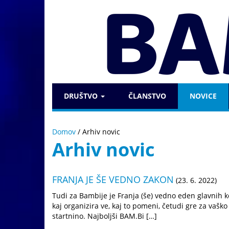
DRUŠTVO
ČLANSTVO
NOVICE
Domov
/
Arhiv novic
Arhiv novic
FRANJA JE ŠE VEDNO ZAKON
(23. 6. 2022)
Tudi za Bambije je Franja (še) vedno eden glavnih ko
kaj organizira ve, kaj to pomeni, četudi gre za vašk
startnino. Najboljši BAM.Bi […]