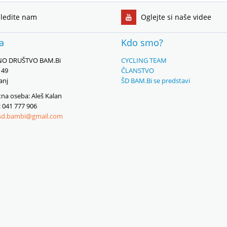
ledite nam
Oglejte si naše videe
ka
Kdo smo?
O DRUŠTVO BAM.Bi
CYCLING TEAM
149
ČLANSTVO
anj
ŠD BAM.Bi se predstavi
na oseba: Aleš Kalan
: 041 777 906
sd.bambi@gmail.com