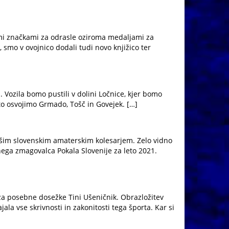
mi značkami za odrasle oziroma medaljami za
 smo v ovojnico dodali tudi novo knjižico ter
Vozila bomo pustili v dolini Ločnice, kjer bomo
o osvojimo Grmado, Tošč in Govejek. […]
oljšim slovenskim amaterskim kolesarjem. Zelo vidno
nega zmagovalca Pokala Slovenije za leto 2021.
 za posebne dosežke Tini Ušeničnik. Obrazložitev
ala vse skrivnosti in zakonitosti tega športa. Kar si