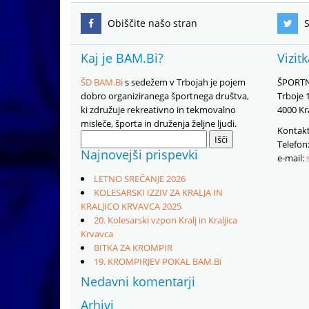
Obiščite našo stran
S
Kaj je BAM.Bi?
Vizit
ŠD BAM.Bi
s sedežem v Trbojah je pojem
ŠPORTN
dobro organiziranega športnega društva,
Trboje 
ki združuje rekreativno in tekmovalno
4000 Kr
misleče, športa in druženja željne ljudi.
Kontakt
Išči:
Telefon
Najnovejši prispevki
e-mail:
LETNO SREČANJE 2026
KOLESARSKI IZZIV ZA KRALJA IN
KRALJICO KRVAVCA 2025
20. Kolesarski vzpon Kralj in Kraljica
Krvavca
BITKA ZA KROMPIR
19. KROMPIRJEV POKAL BAM.Bi
Nedavni komentarji
Arhivi