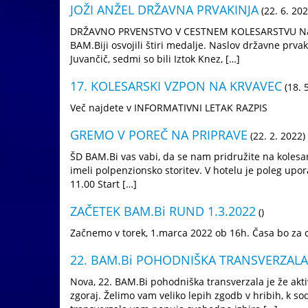
JOŽI ANŽEL DRŽAVNA PRVAKINJA
(22. 6. 202
DRŽAVNO PRVENSTVO V CESTNEM KOLESARSTVU Na drž
BAM.Biji osvojili štiri medalje. Naslov državne prvak
Juvančič, sedmi so bili Iztok Knez, […]
17. KOLESARSKI VZPON NA KRVAVEC
(18. 
Več najdete v INFORMATIVNI LETAK RAZPIS
GREMO V POREČ NA PRIPRAVE
(22. 2. 2022)
ŠD BAM.Bi vas vabi, da se nam pridružite na kolesa
imeli polpenzionsko storitev. V hotelu je poleg upo
11.00 Start […]
ZAČETEK BAM.Bi RUND 1.3.2022
()
Začnemo v torek, 1.marca 2022 ob 16h. Časa bo za
22. BAM.Bi POHODNIŠKA TRANSVERZALA
Nova, 22. BAM.Bi pohodniška transverzala je že aktiv
zgoraj. Želimo vam veliko lepih zgodb v hribih, k s