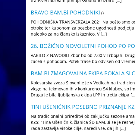
transverzala vam ponuja svobodno izbiro […]
BRAVO BAM.Bi POHODNIKI
()
POHODNIŠKA TRANSVERZALA 2021 Na pošto smo oddali
otroke ter kuponom za posebne ugodnosti podjetja A2
nalepko za na člansko izkaznico. V […]
26. BOŽIČNO NOVOLETNI POHOD PO PO
VABILO Z NAVODILI Zbor bo ob 7.00 v Trbojah. Drugo 
začeli s pohodom. Potek trase bo odvisen od vremen
BAM.Bi ZMAGOVALNA EKIPA POKALA SL
Kolesarska zveza Slovenije je v Vodicah na tradicio
vlogo na tekmovanjih v konkurencu 54 klubov, so im
Druga je bila ljubljanska ekipa LPP in tretja ekipa […
TINI UŠENIČNIK POSEBNO PRIZNANJE KZ
Na tradicionalni prireditvi ob zaključku sezone ama
KZS: “Tina Ušeničnik, članica ŠD BAM.Bi se je resneje
rada zastavlja visoke cilje, naredi vse, da jih […]