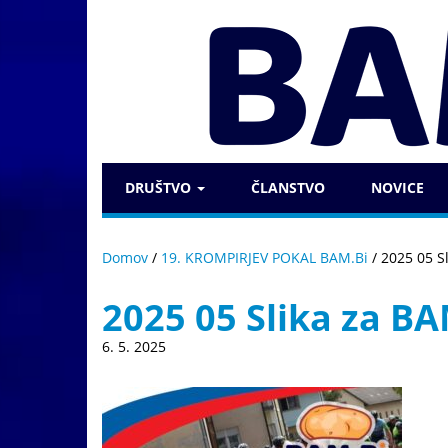
DRUŠTVO
ČLANSTVO
NOVICE
Domov
/
19. KROMPIRJEV POKAL BAM.Bi
/
2025 05 S
2025 05 Slika za BA
6. 5. 2025