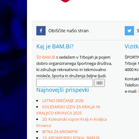
Obiščite našo stran
S
Kaj je BAM.Bi?
Vizit
ŠD BAM.Bi
s sedežem v Trbojah je pojem
ŠPORTN
dobro organiziranega športnega društva,
Trboje 
ki združuje rekreativno in tekmovalno
4000 Kr
misleče, športa in druženja željne ljudi.
Kontakt
Išči:
Telefon
Najnovejši prispevki
e-mail:
LETNO SREČANJE 2026
KOLESARSKI IZZIV ZA KRALJA IN
KRALJICO KRVAVCA 2025
20. Kolesarski vzpon Kralj in Kraljica
Krvavca
BITKA ZA KROMPIR
19. KROMPIRJEV POKAL BAM.Bi