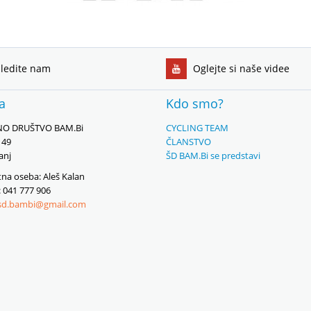
ledite nam
Oglejte si naše videe
ka
Kdo smo?
O DRUŠTVO BAM.Bi
CYCLING TEAM
149
ČLANSTVO
anj
ŠD BAM.Bi se predstavi
na oseba: Aleš Kalan
: 041 777 906
sd.bambi@gmail.com