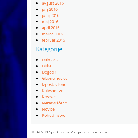
avgust 2016
julij 2016
junij 2016
maj 2016
april 2016
marec 2016
februar 2016
Kategorije
Dalmacija
Dirke
Dogodki
Glavne novice
Izpostavljeno
Kolesarstvo
Krvavec
Nerazvrščeno
Novice
Pohodništvo
© BAM.BI Sport Team. Vse pravice pridržane.