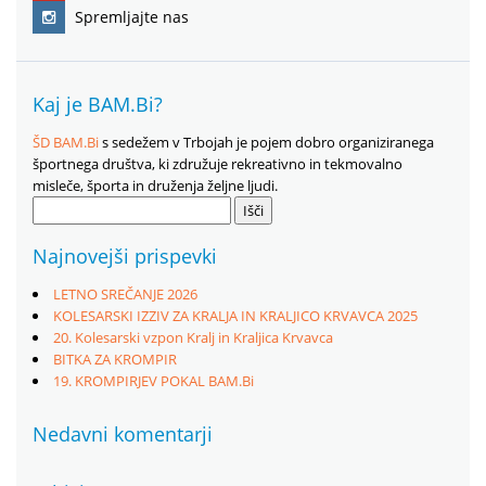
Spremljajte nas
Kaj je BAM.Bi?
ŠD BAM.Bi
s sedežem v Trbojah je pojem dobro organiziranega
športnega društva, ki združuje rekreativno in tekmovalno
misleče, športa in druženja željne ljudi.
Išči:
Najnovejši prispevki
LETNO SREČANJE 2026
KOLESARSKI IZZIV ZA KRALJA IN KRALJICO KRVAVCA 2025
20. Kolesarski vzpon Kralj in Kraljica Krvavca
BITKA ZA KROMPIR
19. KROMPIRJEV POKAL BAM.Bi
Nedavni komentarji