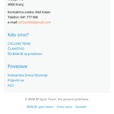
4000 Kranj
Kontaktna oseba: Aleš Kalan
Telefon: 041 777 906
e-mail:
sd.bambi@gmail.com
Kdo smo?
CYCLING TEAM
ČLANSTVO
ŠD BAM.Bi se predstavi
Povezave
Kolesarska Zveza Slovenije
Prijavim.se
A2U
© BAM.BI Sport Team. Vse pravice pridržane.
BAM.Bi sport team
Arhiv novic
Kontakt