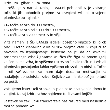
izziv za gibanje oziroma
sproščanje v naravi. Naloga BAM.Bi pohodnikov je zbiranje
točk, ki jih pohodnik prejme za osvojeni vrh ali osvojeno
planinsko postojanko:
»1« točka za vrh do 999 metrov,
»3« točke za vrh od 1000 do 1999 metrov,
»5« točk za vrh 2000 metrov in višji.
V ta namen je ŠD BAM.Bi izdelal posebno knjižico, ki jo ob
plačilu letne članarine v višini 10€ prejme vsak. V knjižici so
navodila za izpolnjevanje, bistveno pa je, da ob osvojitvi
posameznega vrha žigosamo knjižico (že žiga ni, potem zgolj
vpišemo ime vrha) in vpišemo ustrezno število točk. Isti vrh ali
planinsko postojanko lahko vpišemo ob vsakem obisku. Točke
sproti seštevamo, kar nam daje dodatno motivacijo za
nadaljnje pohodniške izzive. Knjižico vam lahko pošljemo tudi
po pošti.
Vpisujemo katerekoli vrhove in planinske postojanke doma in
v tujini. Nekaj izbire vrhov najdemo tudi v sami knjižici.
Seštevek ob zaključku transverzale nas razvrsti med naslednje
možne pohodnike: