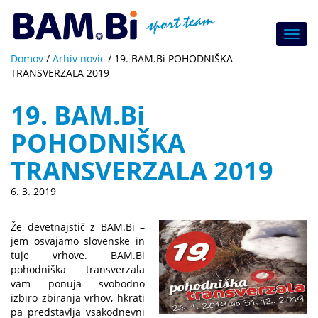
Toggl
navig
Domov
/
Arhiv novic
/
19. BAM.Bi POHODNIŠKA
TRANSVERZALA 2019
19. BAM.Bi
POHODNIŠKA
TRANSVERZALA 2019
6. 3. 2019
Že devetnajstič z BAM.Bi –
jem osvajamo slovenske in
tuje vrhove. BAM.Bi
pohodniška transverzala
vam ponuja svobodno
izbiro zbiranja vrhov, hkrati
pa predstavlja vsakodnevni