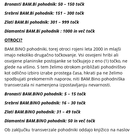
Bronasti BAM.Bi pohodnik: 50 – 150 točk
Srebrni BAM.Bi pohodnik: 151 – 300 točk
Zlati BAM.Bi pohodnik: 301 – 999 točk
Diamantni BAM.Bi pohodnik : 1000 in več točk
OTROCI?
BAM.BiNO pohodniki, torej otroci rojeni leta 2000 in mlajši
imajo nekoliko drugačno točkovanje. Vsi osvojeni hribi ali
osvojene planinske postojanke se točkujejo z eno (1) točko, ne
glede na višino. S tem želimo otrokom približati pohodništvo
kot odlično izbiro izrabe prostega časa, hkrati pa ne želimo
spodbujati prekomernih naporov, niti BAM.Bino pohodniška
transverzala ni namenjena izpostavljanju nevarnosti.
Bronasti BAM.BiNO pohodnik: 5 – 15 točk
Srebrni BAM.BiNO pohodnik: 16 – 30 točk
Zlati BAM.BiNO pohodnik: 31 – 49 točk
Diamantni BAM.BiNO pohodnik: 50 in več točk
Ob zaključku transverzale pohodniki oddajo knjižico na naslov