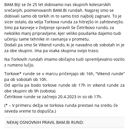
BAM.Biji se že 25 let dobivamo nas skupnih kolesarskih
srečanjih, poimenovanih BAM.Bi rundah. Najprej smo se
dobivali samo ob torkih in to samo tisti najbolj zagnani. To je
sicer ostalo, da velja Torkova runda za hitrejšo in zahtevnejšo.
Smo pa kasneje v življenje spravili še Četrtkovo rundo, za
nekoliko manj pripravljene, kjer veliko poudarka dajemo tudi
učenju same tehnike in ravnanja v prometu.
Dodali pa smo še Vikend rundo, ki je navadno ob sobotah in je
za obe skupini. Ima pa vsaka skupina svojo traso.
Na Torkovih rundah imamo običajno tudi spremljevalno vozilo
z rumeno lučjo.
Torkove* runde se v marcu pričenjajo ob 16h, “Vikend runde”
pa ob sobotah ob 10h.
Od aprila pa bodo torkove runde ob 17h in vikend runde za
obe skupini ob 9h (sobota).
Četrtkove runde se začnejo 20.4.2023 in so ob 17h.
(* – V primeru dežja se torkova runda prestavi na sredo, če
seveda vreme to dopušča.)
NEKAJ OSNOVNIH PRAVIL BAM.Bi RUND: