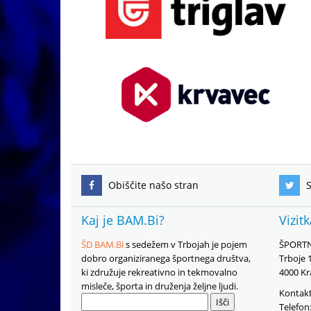
Obiščite našo stran
S
Kaj je BAM.Bi?
Vizit
ŠD BAM.Bi
s sedežem v Trbojah je pojem
ŠPORTN
dobro organiziranega športnega društva,
Trboje 
ki združuje rekreativno in tekmovalno
4000 Kr
misleče, športa in druženja željne ljudi.
Kontakt
Išči:
Telefon