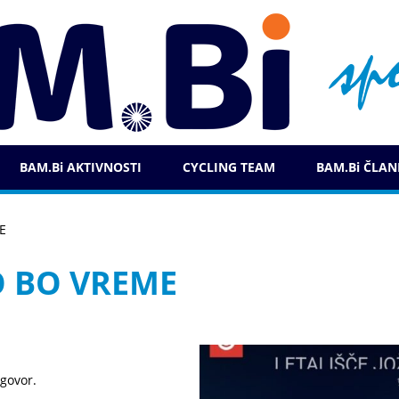
BAM.Bi AKTIVNOSTI
CYCLING TEAM
BAM.Bi ČLAN
E
 BO VREME
govor.