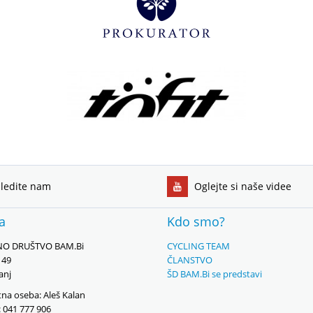
ledite nam
Oglejte si naše videe
ka
Kdo smo?
O DRUŠTVO BAM.Bi
CYCLING TEAM
149
ČLANSTVO
anj
ŠD BAM.Bi se predstavi
na oseba: Aleš Kalan
: 041 777 906