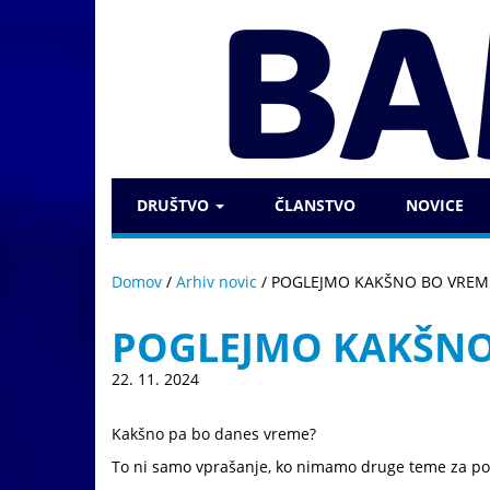
DRUŠTVO
ČLANSTVO
NOVICE
Domov
/
Arhiv novic
/
POGLEJMO KAKŠNO BO VREM
POGLEJMO KAKŠNO
22. 11. 2024
Kakšno pa bo danes vreme?
To ni samo vprašanje, ko nimamo druge teme za po