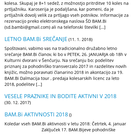
kolesa. Skupaj je 8+1 sedež, z možnostjo pritrditve 10 koles na
prtljažniku. Karoserija je podaljšana, kar pomeni, da je
prtljažnik dovolj velik za prtljago vseh potnikov. Informacije za
rezervacijo preko elektronskega naslova ŠD BAM.Bi
(
sd.bambi@gmail.com
) ali na telefonski številki […]
LETNO BAM.Bi SREČANJE
(11. 1. 2018)
Spoštovani, vabimo vas na tradicionalno družabno letno
srečanje BAM.Bi članov, ki bo v PETEK, 26. JANUARJA ob 18h v
Kulturni dvorani v Šenčurju. Na srečanju bo: podelitev
priznanj za pohodniško transverzalo 2017 in razdelitev novih
knjižic, možno poravnati članarino 2018 in akontacijo za 19.
BAM.Bi Dalmacija tour , predaja kolesarskih licenc za leto
2018, podelitev […]
VESELE PRAZNIKE IN BODITE AKTIVNI V 2018
(30. 12. 2017)
BAM.Bi AKTIVNOSTI 2018
()
Koledar vseh BAM.Bi aktivnosti v letu 2018: Četrtek, 4. januar
Zaključek 17. BAM.Bijeve pohodniške