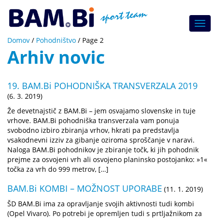
Toggl
navig
Domov
/
Pohodništvo
/
Page 2
Arhiv novic
19. BAM.Bi POHODNIŠKA TRANSVERZALA 2019
(6. 3. 2019)
Že devetnajstič z BAM.Bi – jem osvajamo slovenske in tuje
vrhove. BAM.Bi pohodniška transverzala vam ponuja
svobodno izbiro zbiranja vrhov, hkrati pa predstavlja
vsakodnevni izziv za gibanje oziroma sproščanje v naravi.
Naloga BAM.Bi pohodnikov je zbiranje točk, ki jih pohodnik
prejme za osvojeni vrh ali osvojeno planinsko postojanko: »1«
točka za vrh do 999 metrov, […]
BAM.Bi KOMBI – MOŽNOST UPORABE
(11. 1. 2019)
ŠD BAM.Bi ima za opravljanje svojih aktivnosti tudi kombi
(Opel Vivaro). Po potrebi je opremljen tudi s prtljažnikom za