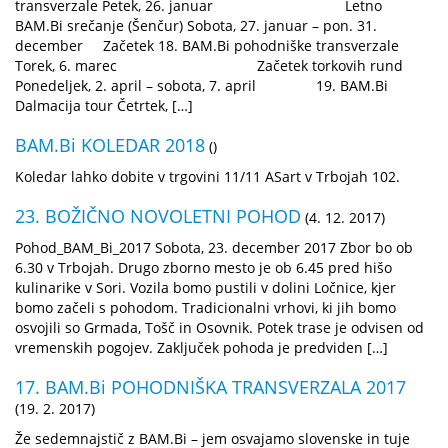
transverzale Petek, 26. januar Letno
BAM.Bi srečanje (Šenčur) Sobota, 27. januar – pon. 31.
december Začetek 18. BAM.Bi pohodniške transverzale
Torek, 6. marec Začetek torkovih rund
Ponedeljek, 2. april – sobota, 7. april 19. BAM.Bi
Dalmacija tour Četrtek, […]
BAM.Bi KOLEDAR 2018
()
Koledar lahko dobite v trgovini 11/11 ASart v Trbojah 102.
23. BOŽIČNO NOVOLETNI POHOD
(4. 12. 2017)
Pohod_BAM_Bi_2017 Sobota, 23. december 2017 Zbor bo ob
6.30 v Trbojah. Drugo zborno mesto je ob 6.45 pred hišo
kulinarike v Sori. Vozila bomo pustili v dolini Ločnice, kjer
bomo začeli s pohodom. Tradicionalni vrhovi, ki jih bomo
osvojili so Grmada, Tošč in Osovnik. Potek trase je odvisen od
vremenskih pogojev. Zaključek pohoda je predviden […]
17. BAM.Bi POHODNIŠKA TRANSVERZALA 2017
(19. 2. 2017)
Že sedemnajstič z BAM.Bi – jem osvajamo slovenske in tuje