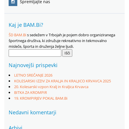
Spremljajte nas
Kaj je BAM.Bi?
ŠD BAM.Bi
s sedežem v Trbojah je pojem dobro organiziranega
športnega društva, ki združuje rekreativno in tekmovalno
misleče, športa in druženja željne ljudi.
Išči:
Najnovejši prispevki
LETNO SREČANJE 2026
KOLESARSKI IZZIV ZA KRALJA IN KRALJICO KRVAVCA 2025
20. Kolesarski vzpon Kralj in Kraljica Krvavca
BITKA ZA KROMPIR
19. KROMPIRJEV POKAL BAM.Bi
Nedavni komentarji
Arhivi