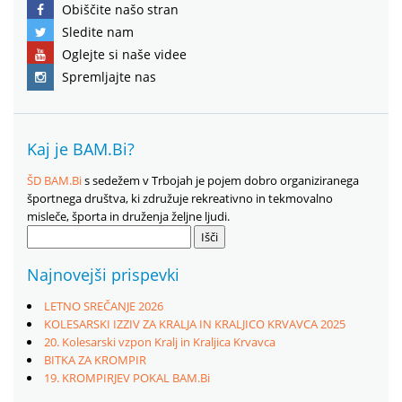
Obiščite našo stran
Sledite nam
Oglejte si naše videe
Spremljajte nas
Kaj je BAM.Bi?
ŠD BAM.Bi
s sedežem v Trbojah je pojem dobro organiziranega
športnega društva, ki združuje rekreativno in tekmovalno
misleče, športa in druženja željne ljudi.
Išči:
Najnovejši prispevki
LETNO SREČANJE 2026
KOLESARSKI IZZIV ZA KRALJA IN KRALJICO KRVAVCA 2025
20. Kolesarski vzpon Kralj in Kraljica Krvavca
BITKA ZA KROMPIR
19. KROMPIRJEV POKAL BAM.Bi